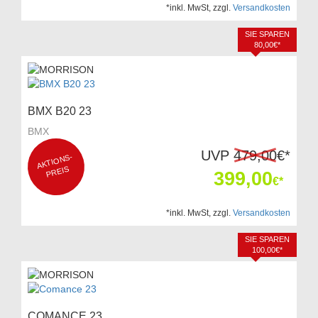
*inkl. MwSt, zzgl.
Versandkosten
SIE SPAREN
80,00€*
BMX B20 23
BMX
UVP
479,00
€*
AKTI
O
NS-
P
REIS
399,00
€*
*inkl. MwSt, zzgl.
Versandkosten
SIE SPAREN
100,00€*
COMANCE 23