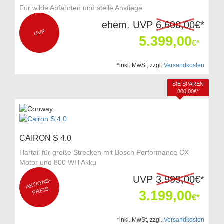
Für wilde Abfahrten und steile Anstiege
ehem. UVP
6.600,00
€*
UVP
5.399,00
€*
*inkl. MwSt, zzgl.
Versandkosten
SIE SPAREN
800,00€*
CAIRON S 4.0
Hartail für große Strecken mit Bosch Performance CX
Motor und 800 WH Akku
UVP
3.999,00
€*
AKTI
O
NS-
P
REIS
3.199,00
€*
*inkl. MwSt, zzgl.
Versandkosten