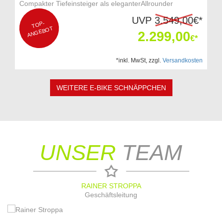
Compakter Tiefeinsteiger als eleganterAllrounder
UVP
3.549,00
€*
T
OP-
A
N
GEB
OT
2.299,00
€*
*inkl. MwSt, zzgl.
Versandkosten
WEITERE E-BIKE SCHNÄPPCHEN
UNSER
TEAM
RAINER STROPPA
Geschäftsleitung