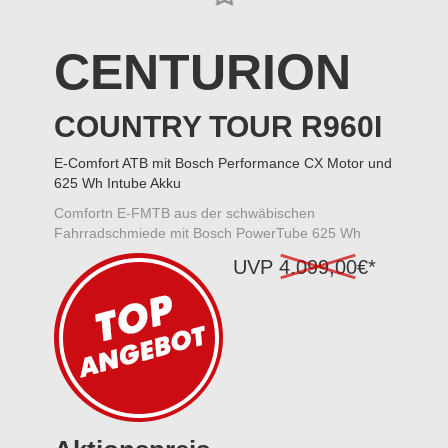
CENTURION
COUNTRY TOUR R960I
E-Comfort ATB mit Bosch Performance CX Motor und
625 Wh Intube Akku
Comfortn E-FMTB aus der schwäbischen
Fahrradschmiede mit Bosch PowerTube 625 Wh
UVP
4.099,00
€*