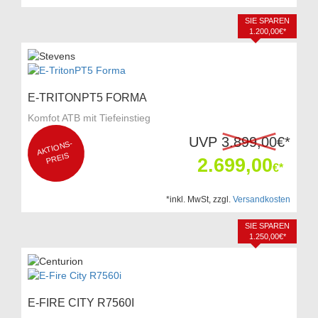
SIE SPAREN
1.200,00€*
E-TRITONPT5 FORMA
Komfot ATB mit Tiefeinstieg
UVP
3.899,00
€*
AKTI
O
NS-
P
REIS
2.699,00
€*
*inkl. MwSt, zzgl.
Versandkosten
SIE SPAREN
1.250,00€*
E-FIRE CITY R7560I