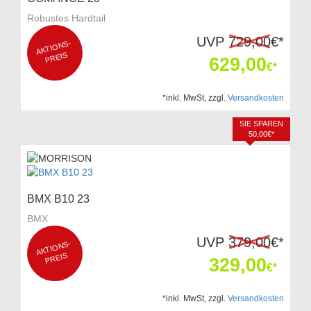
Robustes Hardtail
UVP
729,00
€*
AKTI
O
NS-
P
REIS
629,00
€*
*inkl. MwSt, zzgl.
Versandkosten
SIE SPAREN
50,00€*
BMX B10 23
BMX
UVP
379,00
€*
AKTI
O
NS-
P
REIS
329,00
€*
*inkl. MwSt, zzgl.
Versandkosten