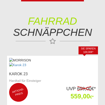
FAHRRAD
SCHNÄPPCHEN
SIE SPAREN
100,00€*
KAROK 23
Hardtail für Einsteiger
UVP
659,00
€*
AKTI
O
NS-
P
REIS
559,00
€*