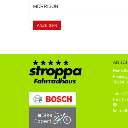
MORRISON
ANZEIGEN
ANSCH
Hans S
Frieding
78224 S
Tel.: 0
Fax: 07
fahrrad