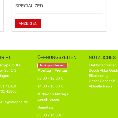
SPECIALIZED
ANZEIGEN
RIFT
ÖFFNUNGSZEITEN
NÜTZLICHES
troppa OHG
Elektrofahrräder
Jetzt geschlossen!
er Str. 1-3
Montag - Freitag
Bosch Akku Gui
ingen
Bikeleasing
09.00 - 12.30 Uhr
Unser Geschäft
7731 41310
14.00 - 18.00 Uhr
Aktuelle News
731 41300
Mittwoch Mittags
geschlossen
haus@stroppa.de
Samstag
09.00 - 14.00Uhr