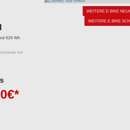
WEITERE E-BIKE NEU
WEITERE E-BIKE SC
I
und 625 Wh
chmiede mit
s
00
€*