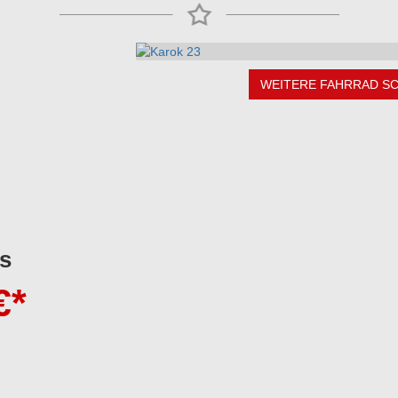
WEITERE FAHRRAD S
s
€*