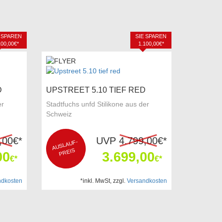
 SPAREN
SIE SPAREN
100,00€*
1.100,00€*
D
UPSTREET 5.10 TIEF RED
er
Stadtfuchs unfd Stilikone aus der
Schweiz
,00
€*
UVP
4.799,00
€*
A
USLA
UF-
P
REIS
00
3.699,00
€*
€*
ndkosten
*inkl. MwSt, zzgl.
Versandkosten