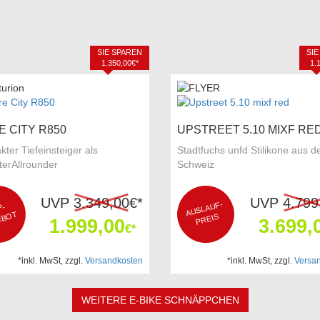
SIE SPAREN
SIE
1.350,00€*
1.
E CITY R850
UPSTREET 5.10 MIXF RE
ter Tiefeinsteiger als
Stadtfuchs unfd Stilikone aus d
terAllrounder
Schweiz
UVP
3.349,00
€*
UVP
4.799
A
USLA
UF-
P
T
-
A
N
B
T
REIS
1.999,00
3.699,
€*
*inkl. MwSt, zzgl.
Versandkosten
*inkl. MwSt, zzgl.
Versa
WEITERE E-BIKE SCHNÄPPCHEN