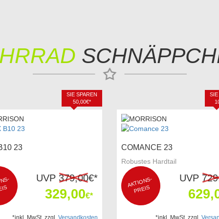
AHRRAD
SCHNÄPPCH
SIE SPAREN
SIE
50,00€*
1
B10 23
COMANCE 23
Robustes Hardtail
UVP
379,00
€*
UVP
729
TI
O
S-
P
AKTI
O
NS-
P
IS
REIS
329,00
629,
€*
*inkl. MwSt, zzgl.
Versandkosten
*inkl. MwSt, zzgl.
Versa