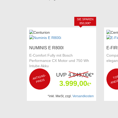
SIE SPAREN
850,00€*
NUMINIS E R800I
E-FIR
E-Comfort Fully mit Bosch
Compak
Performance CX Motor und 750 Wh
elegan
Intube Akku
UVP
4.849,00
€*
AKTI
O
NS-
P
OP
GE
O
REIS
3.999,00
€*
*inkl. MwSt, zzgl.
Versandkosten