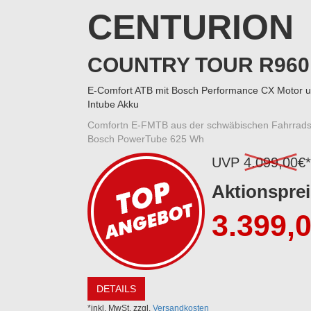
CENTURION
COUNTRY TOUR R960
E-Comfort ATB mit Bosch Performance CX Motor 
Intube Akku
Comfortn E-FMTB aus der schwäbischen Fahrrads
Bosch PowerTube 625 Wh
UVP
4.099,00
€*
Aktionsprei
3.399,
DETAILS
*inkl. MwSt, zzgl.
Versandkosten