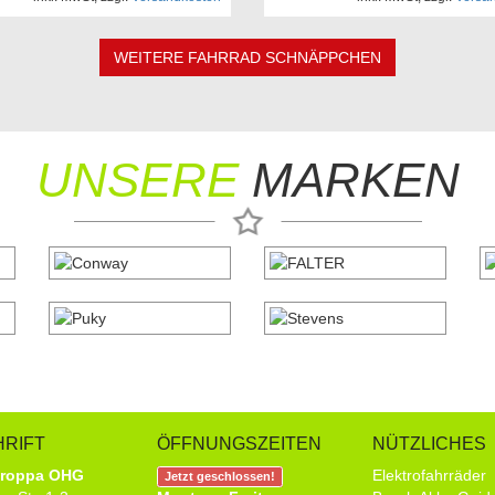
WEITERE FAHRRAD SCHNÄPPCHEN
UNSERE
MARKEN
RIFT
ÖFFNUNGSZEITEN
NÜTZLICHES
troppa OHG
Elektrofahrräder
Jetzt geschlossen!