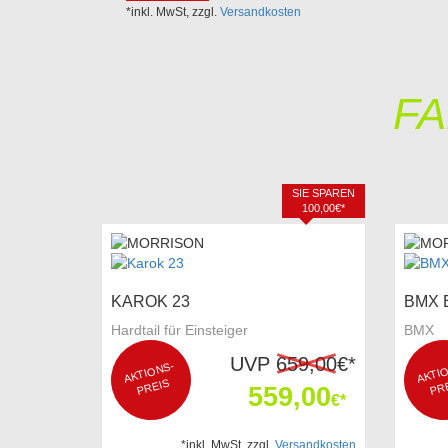
*inkl. MwSt, zzgl.
Versandkosten
F
SIE SPAREN
100,00€*
KAROK 23
BMX 
Hardtail für Einsteiger
BMX
UVP
659,00
€*
AKTI
O
NS-
P
AK
N
REIS
RE
559,00
€*
*inkl. MwSt, zzgl.
Versandkosten