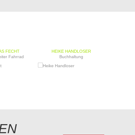
AS FECHT
HEIKE HANDLOSER
CHRIST
eiter Fahrrad
Buchhaltung
Assistentin
EN