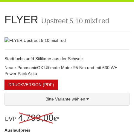
navigation
FLYER
Upstreet 5.10 mixf red
Stadtfuchs unfd Stilikone aus der Schweiz
Neuer PanasonicGX Ultimate Motor 95 Nm und mit 630 WH
Power Pack Akku.
DRUCKVERSION (PDF)
Bitte Variante wählen
4.799,00
UVP
€*
Auslaufpreis