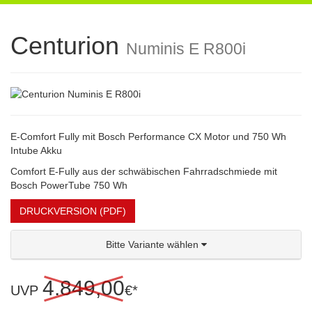
navigation
Centurion
Numinis E R800i
E-Comfort Fully mit Bosch Performance CX Motor und 750 Wh
Intube Akku
Comfort E-Fully aus der schwäbischen Fahrradschmiede mit
Bosch PowerTube 750 Wh
DRUCKVERSION (PDF)
Bitte Variante wählen
4.849,00
UVP
€*