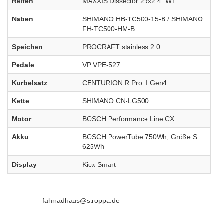
Reifen
MAXXIS Dissector 29x2.4" WT
Naben
SHIMANO HB-TC500-15-B / SHIMANO
FH-TC500-HM-B
Speichen
PROCRAFT stainless 2.0
Pedale
VP VPE-527
Kurbelsatz
CENTURION R Pro II Gen4
Kette
SHIMANO CN-LG500
Motor
BOSCH Performance Line CX
Akku
BOSCH PowerTube 750Wh; Größe S:
625Wh
Display
Kiox Smart
fahrradhaus@stroppa.de