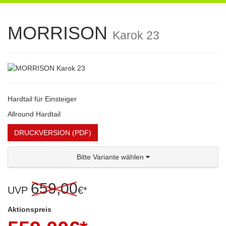
navigation
MORRISON
Karok 23
Hardtail für Einsteiger
Allround Hardtail
DRUCKVERSION (PDF)
Bitte Variante wählen
659,00
UVP
€*
Aktionspreis