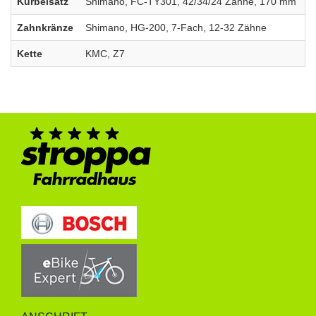
Kurbelsatz
Shimano, FC-TY301, 42/34/24 Zähne, 170 mm
Zahnkränze
Shimano, HG-200, 7-Fach, 12-32 Zähne
Kette
KMC, Z7